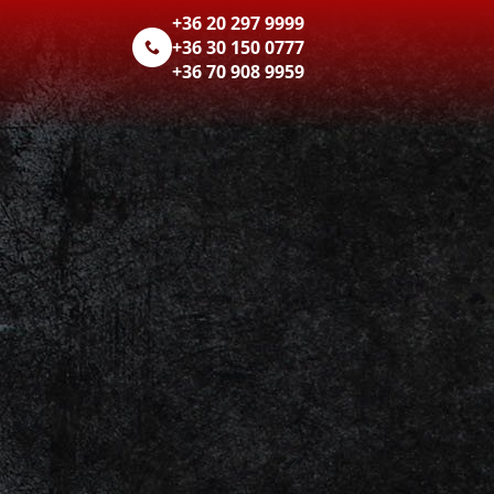
+36 20 297 9999
.
+36 30 150 0777
+36 70 908 9959
VÁST
kérek