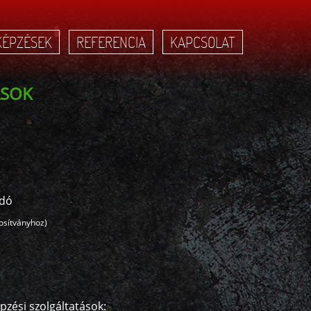
KÉPZÉSEK
REFERENCIA
KAPCSOLAT
ÁSOK
adó
osítványhoz)
ahívást kérek
Telefon*
VISSZAHÍ
zési szolgáltatások: