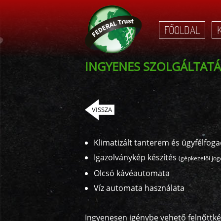
FŐOLDAL
INGYENES SZOLGÁLTAT
VISSZA
Klimatizált tanterem és ügyfélfog
Igazolványkép készítés
(gépkezelői jog
Olcsó kávéautomata
Vissz
Víz automata használata
Név*
Ingyenesen igénybe vehető felnőttkép